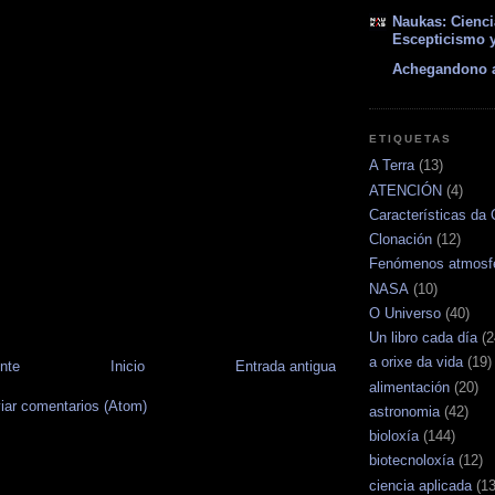
Naukas: Cienci
Escepticismo 
Achegandono 
ETIQUETAS
A Terra
(13)
ATENCIÓN
(4)
Características da 
Clonación
(12)
Fenómenos atmosfé
NASA
(10)
O Universo
(40)
Un libro cada día
(2
a orixe da vida
(19)
nte
Inicio
Entrada antigua
alimentación
(20)
iar comentarios (Atom)
astronomia
(42)
bioloxía
(144)
biotecnoloxía
(12)
ciencia aplicada
(13