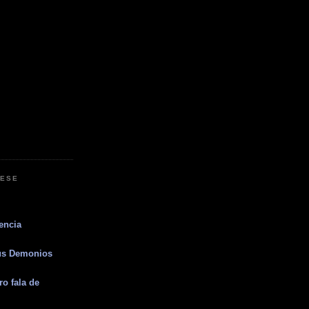
RESE
encia
sus Demonios
o fala de