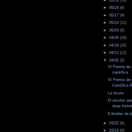
►
05/31
(16)
►
05/24
(6)
►
05/17
(9)
►
05/10
(12)
►
05/03
(6)
►
04/26
(18)
►
04/19
(25)
►
04/12
(12)
▼
04/05
(5)
VI Premio de 
científica
VI Premio de 
Científica 
La locura
El escritor qu
otras histor
Entradas da te
►
03/22
(9)
►
03/15
(8)