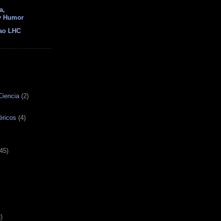
a,
y Humor
ao LHC
Ciencia
(2)
ricos
(4)
45)
)