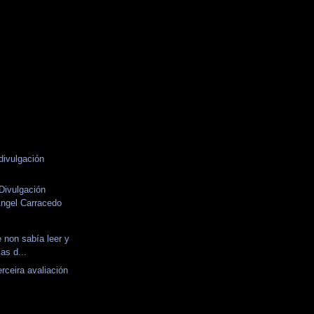
divulgación
Divulgación
Ángel Carracedo
e non sabía leer y
ias d...
rceira avaliación