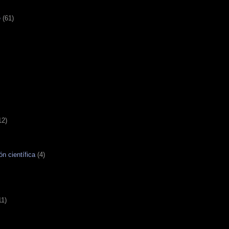
e
(61)
12)
ón científica
(4)
11)