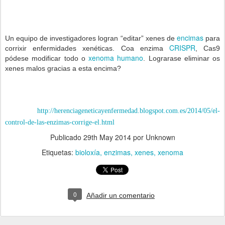
encimas
Un equipo de investigadores logran “editar” xenes de
para
CRISPR
corrixir enfermidades xenéticas. Coa enzima
, Cas9
xenoma humano
pódese modificar todo o
. Lograrase eliminar os
xenes malos gracias a esta encima?
Fonte:
http://herenciageneticayenfermedad.blogspot.com.es/2014/05/el-
control-de-las-enzimas-corrige-el.html
Publicado
29th May 2014
por Unknown
Etiquetas:
bioloxía
enzimas
xenes
xenoma
0
Añadir un comentario