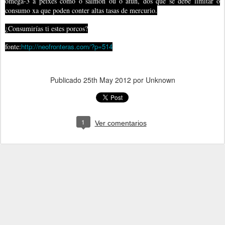
omega-3 a peixes como o salmón ou o atún, dos que se debe limitar o
consumo xa que poden conter altas tasas de mercurio.
¿Consumirías ti estes porcos?
fonte:
http://neofronteras.com/?p=514
Publicado
25th May 2012
por Unknown
1
Ver comentarios