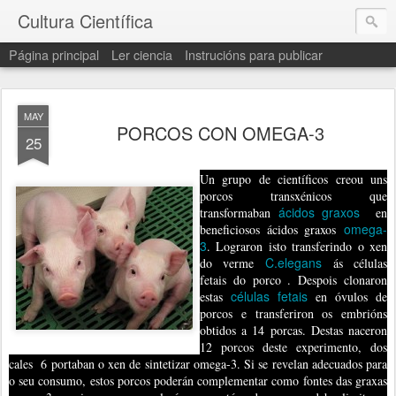
Cultura Científica
Página principal
Ler ciencia
Instrucións para publicar
MAY
PORCOS CON OMEGA-3
25
Un grupo de científicos c
reou uns
porcos transxénicos que
ácidos graxos
transformaban
en
omega-
beneficiosos ácidos graxos
3
. Lograron isto transferindo o xen
C.elegans
do verme
ás células
fetais do porco . Despois clonaron
células fetais
estas
en óvulos de
porcos e transferiron os embrións
obtidos a 14 porcas. Destas naceron
12 porcos deste experimento, dos
cales 6 portaban o xen de sintetizar omega-3. Si se revelan adecuados para
o seu consumo, estos porcos poderán complementar como fontes das graxas